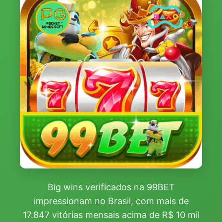
Big wins verificados na 99BET
impressionam no Brasil, com mais de
17.847 vitórias mensais acima de R$ 10 mil