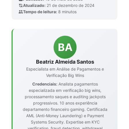
Atualizado:
21 de dezembro de 2024
Tempo de leitura:
8 minutos
BA
Beatriz Almeida Santos
Especialista em Análise de Pagamentos e
Verificação Big Wins
Credenciais:
Analista pagamentos
especializada em verificação big wins,
processamento saques e auditing jackpots
progressivos. 10 anos experiência
departamento financeiro gaming. Certificada
AML (Anti-Money Laundering) e Payment
Systems Security. Expertise em KYC
verification, fraud detection, withdrawal