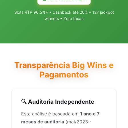
Slots RTP 96.5%+ • Cashback até 20% • 127 jackpot
winners • Zero taxas
Transparência Big Wins e
Pagamentos
🔍 Auditoria Independente
Esta análise é baseada em
1 ano e 7
meses de auditoria
(mai/2023 -