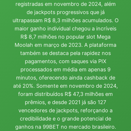
registradas em novembro de 2024, além
de jackpots progressivos que já
ultrapassam R$ 8,3 milhões acumulados. O
maior ganho individual chegou a incríveis
R$ 8,7 milhões no popular slot Mega
Moolah em março de 2023. A plataforma
também se destaca pela rapidez nos
pagamentos, com saques via PIX
processados em média em apenas 9
minutos, oferecendo ainda cashback de
até 20%. Somente em novembro de 2024,
foram distribuídos R$ 47,3 milhões em
prêmios, e desde 2021 já são 127
vencedores de jackpots, reforçando a
credibilidade e o grande potencial de
ganhos na 99BET no mercado brasileiro.