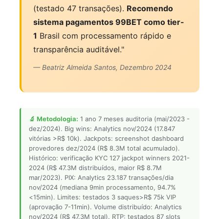
(testado 47 transações).
Recomendo
sistema pagamentos 99BET como tier-
1
Brasil com processamento rápido e
transparência auditável."
— Beatriz Almeida Santos, Dezembro 2024
🔬 Metodologia:
1 ano 7 meses auditoria (mai/2023 -
dez/2024). Big wins: Analytics nov/2024 (17.847
vitórias >R$ 10k). Jackpots: screenshot dashboard
provedores dez/2024 (R$ 8.3M total acumulado).
Histórico: verificação KYC 127 jackpot winners 2021-
2024 (R$ 47.3M distribuídos, maior R$ 8.7M
mar/2023). PIX: Analytics 23.187 transações/dia
nov/2024 (mediana 9min processamento, 94.7%
<15min). Limites: testados 3 saques>R$ 75k VIP
(aprovação 7-11min). Volume distribuído: Analytics
nov/2024 (R$ 47.3M total). RTP: testados 87 slots