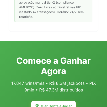
aprovação manual tier-2 (compliance
AML/KYC). Zero taxas administrativas PIX
(testado 47 transações). Horário: 24/7 sem
restrição.
Comece a Ganhar
Agora
17.847 wins/mês • R$ 8.3M jackpots • PIX
9min • R$ 47.3M distribuídos
🏆 Criar Conta e Jogar