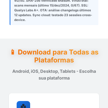
4G/5G. SHA-256 verificado shasum. VirusTotal:
scans mensais (último 15/dez/2024, 0/67). SSL:
Qualys Labs A+. OTA: análise changelogs últimos
12 updates. Sync cloud: testado 23 sessões cross-
device.
📱 Download para Todas as
Plataformas
Android, iOS, Desktop, Tablets - Escolha
sua plataforma
🤖