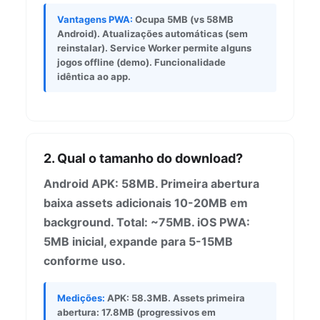
Vantagens PWA:
Ocupa 5MB (vs 58MB
Android). Atualizações automáticas (sem
reinstalar). Service Worker permite alguns
jogos offline (demo). Funcionalidade
idêntica ao app.
2. Qual o tamanho do download?
Android APK: 58MB.
Primeira abertura
baixa assets adicionais 10-20MB em
background. Total: ~75MB.
iOS PWA:
5MB
inicial, expande para 5-15MB
conforme uso.
Medições:
APK: 58.3MB. Assets primeira
abertura: 17.8MB (progressivos em