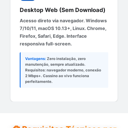
Desktop Web (Sem Download)
Acesso direto via navegador.
Windows
7/10/11, macOS 10.13+, Linux. Chrome,
Firefox, Safari, Edge. Interface
responsiva full-screen.
Vantagens:
Zero instalação, zero
manutenção, sempre atualizado.
Requisitos: navegador moderno, conexão
2 Mbps+. Cassino ao vivo funciona
perfeitamente.