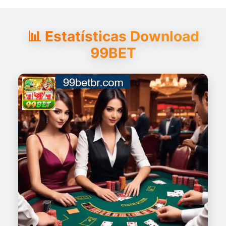
📊 Estatísticas Download
99BET