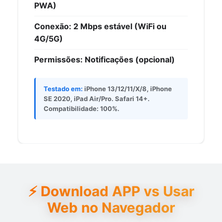
PWA)
Conexão:
2 Mbps estável (WiFi ou
4G/5G)
Permissões:
Notificações (opcional)
Testado em:
iPhone 13/12/11/X/8, iPhone
SE 2020, iPad Air/Pro. Safari 14+.
Compatibilidade: 100%.
⚡ Download APP vs Usar
Web no Navegador