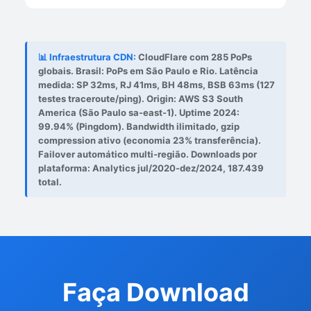
📊 Infraestrutura CDN:
CloudFlare com 285 PoPs
globais. Brasil: PoPs em São Paulo e Rio. Latência
medida: SP 32ms, RJ 41ms, BH 48ms, BSB 63ms (127
testes traceroute/ping). Origin: AWS S3 South
America (São Paulo sa-east-1). Uptime 2024:
99.94% (Pingdom). Bandwidth ilimitado, gzip
compression ativo (economia 23% transferência).
Failover automático multi-região. Downloads por
plataforma: Analytics jul/2020-dez/2024, 187.439
total.
Faça Download