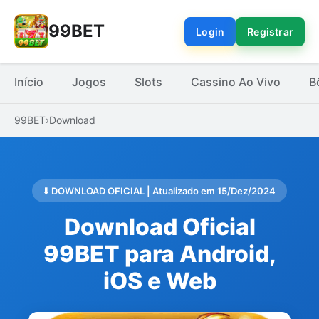
Pular para o conteúdo principal
99BET
Login
Registrar
Início
Jogos
Slots
Cassino Ao Vivo
B
99BET
›
Download
⬇️ DOWNLOAD OFICIAL | Atualizado em 15/Dez/2024
Download Oficial
99BET para Android,
iOS e Web