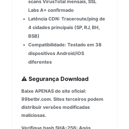
scans VirusTotal mensais, SSL
Labs A+ confirmado
Latência CDN:
Traceroute/ping de
4 cidades principais (SP, RJ, BH,
BSB)
Compatibilidade:
Testado em 38
dispositivos Android/iOS
diferentes
⚠️ Segurança Download
Baixe APENAS do site oficial:
99betbr.com. Sites terceiros podem
distribuir versões modificadas
maliciosas.
Verifique hash SHA-256:
Após