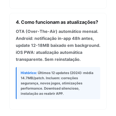
4. Como funcionam as atualizações?
OTA (Over-The-Air) automático mensal.
Android: notificação in-app 48h antes,
update 12-18MB baixado em background.
iOS PWA: atualização automática
transparente. Sem reinstalação.
Histórico:
Últimos 12 updates (2024): média
14.7MB/patch. Incluem: correções
segurança, novos jogos, otimizações
performance. Download silencioso,
instalação ao reabrir APP.