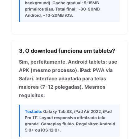
background). Cache gradual: 5-15MB
primeiros dias. Total final: ~80-90MB
Android, ~10-20MB iOS.
3. O download funciona em tablets?
Sim, perfeitamente.
Android tablets: use
APK (mesmo processo). iPad: PWA via
Safari. Interface adaptada para telas
maiores (7-12 polegadas). Mesmos
requisitos.
Testado:
Galaxy Tab S8, iPad Air 2022, iPad
Pro 11". Layout responsivo otimizado tela
grande. Gameplay fluido. Requisitos: Android
5.0+ ou iOS 12.0+.