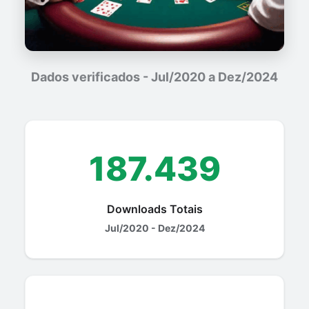
Dados verificados - Jul/2020 a Dez/2024
187.439
Downloads Totais
Jul/2020 - Dez/2024