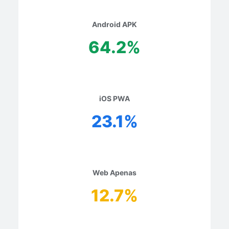
Android APK
64.2%
iOS PWA
23.1%
Web Apenas
12.7%