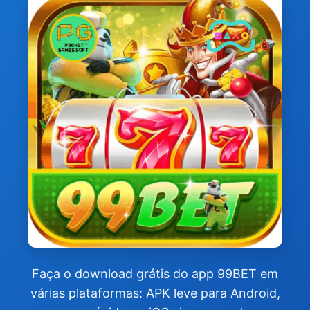
Faça o download grátis do app 99BET em
várias plataformas: APK leve para Android,