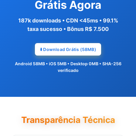
Grátis Agora
187k downloads • CDN <45ms • 99.1%
taxa sucesso • Bônus R$ 7.500
⬇️ Download Grátis (58MB)
Android 58MB • iOS 5MB • Desktop 0MB • SHA-256
verificado
Transparência Técnica